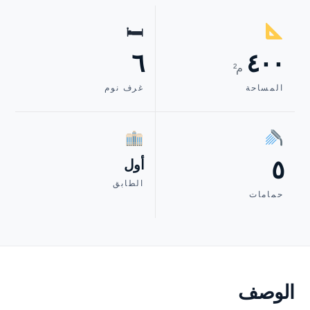
🛏
٦
٤٠٠
م²
المساحة
غرف نوم
٥
أول
الطابق
حمامات
الوصف