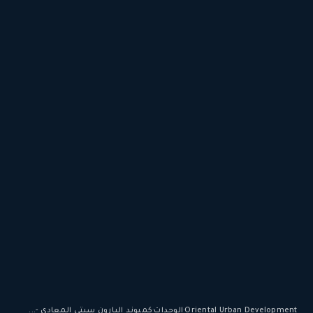
Oriental Urban Development
·
الوحدات
·
كمبوند البارون سيتى المعادى -...