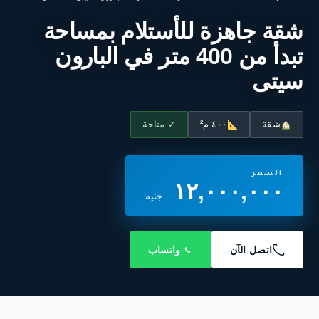
شقة جاهزة للأستلام بمساحة
تبدأ من 400 متر في البارون
سيتى
شقة
٤٠٠ م²
✓ متاحة
السعر
١٢,٠٠٠,٠٠٠
جنيه
اتصل الآن
واتساب